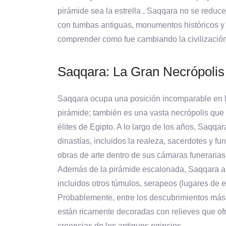
pirámide sea la estrella , Saqqara no se reduc
con tumbas antiguas, monumentos históricos y 
comprender como fue cambiando la civilización
Saqqara: La Gran Necrópolis 
Saqqara ocupa una posición incomparable en la 
pirámide; también es una vasta necrópolis que 
élites de Egipto. A lo largo de los años, Saqqa
dinastías, incluidos la realeza, sacerdotes y f
obras de arte dentro de sus cámaras funerarias
Además de la pirámide escalonada, Saqqara al
incluidos otros túmulos, serapeos (lugares de 
Probablemente, entre los descubrimientos más
están ricamente decoradas con relieves que ofre
creencias de los antiguos egipcios.