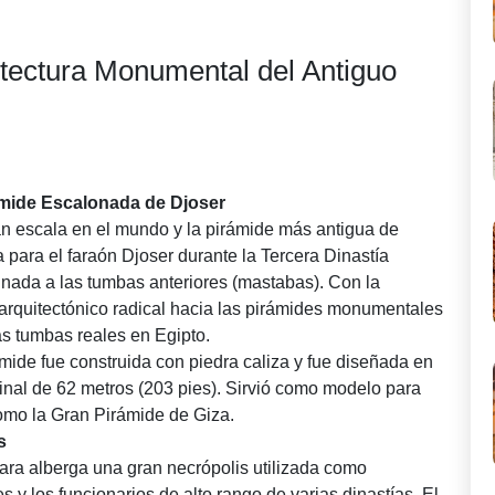
itectura Monumental del Antiguo
ámide Escalonada de Djoser
an escala en el mundo y la pirámide más antigua de
 para el faraón Djoser durante la Tercera Dinastía
 nada a las tumbas anteriores (mastabas). Con la
arquitectónico radical hacia las pirámides monumentales
las tumbas reales en Egipto.
ámide fue construida con piedra caliza y fue diseñada en
inal de 62 metros (203 pies). Sirvió como modelo para
como la Gran Pirámide de Giza.
s
a alberga una gran necrópolis utilizada como
s y los funcionarios de alto rango de varias dinastías. El