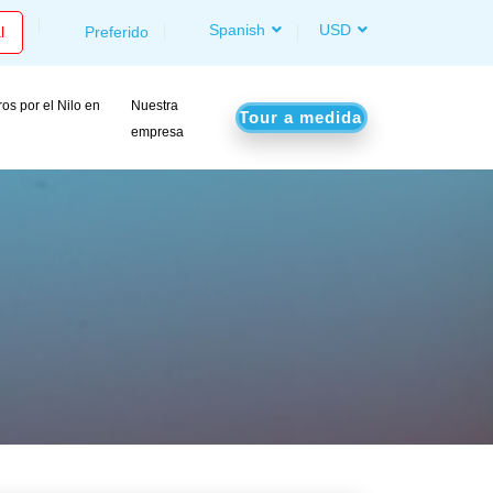
Spanish
USD
l
Preferido
os por el Nilo en
Nuestra
Tour a medida
o
empresa