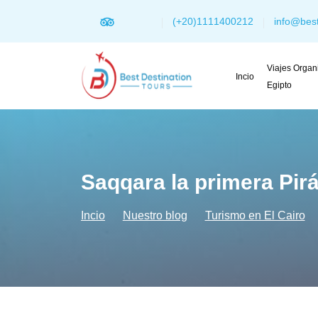
(+20)1111400212
info@best
Viajes Organ
Incio
Egipto
Saqqara la primera Pirá
Incio
Nuestro blog
Turismo en El Cairo