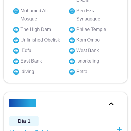
El-Din
Mohamed Ali
Ben Ezra
Mosque
Synagogue
The High Dam
Philae Temple
Unfinished Obelisk
Kom Ombo
Edfu
West Bank
East Bank
snorkeling
diving
Petra
Itinerario
Día 1