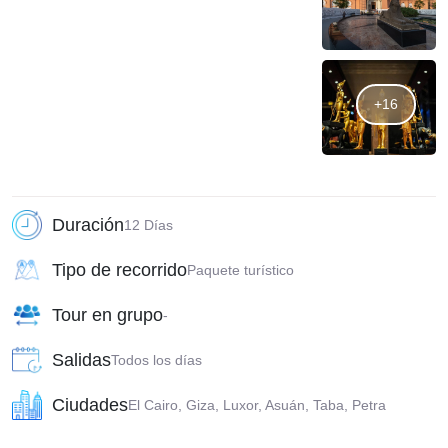
+16
Duración
12 Días
Tipo de recorrido
Paquete turístico
Tour en grupo
-
Salidas
Todos los días
Ciudades
El Cairo, Giza, Luxor, Asuán, Taba, Petra