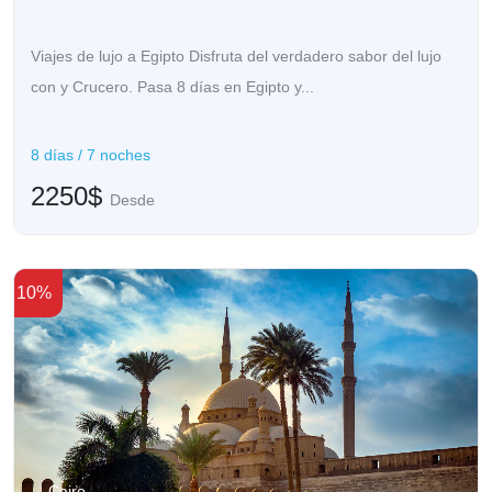
Viajes de lujo a Egipto Disfruta del verdadero sabor del lujo
con y Crucero. Pasa 8 días en Egipto y...
8 días / 7 noches
2250$
Desde
10%
Cairo