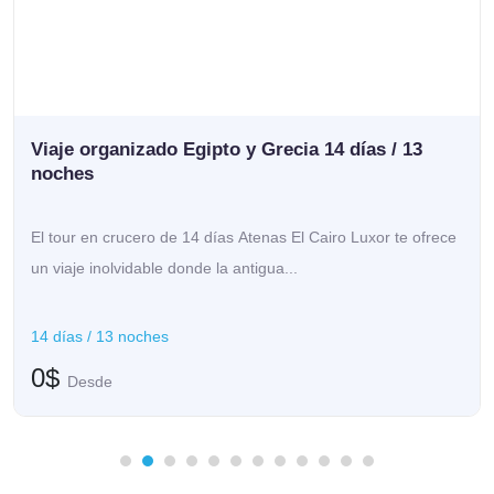
Emiratos Árabes Uni
 Egipto y Grecia 14 días / 13
8 Días / 7 Noches 
 14 días Atenas El Cairo Luxor te ofrece
Vive estos inolvidables 
onde la antigua...
colaboración con nacion
8 días / 7 noches
0$
Desde