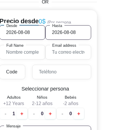
OR
Precio desde
0$
/Por persona
Desde
Hasta
Full Name
Email address
Seleccionar persona
Adultos
Niños
Bebés
+12 Years
2-12 años
-2 años
-
+
-
+
-
+
Mensaje