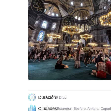
Duración
9 Días
Ciudades
Estambul, Bósforo, Ankara, Capad