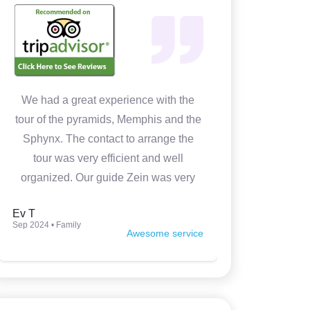
We had a great experience with the
In 4 days w
tour of the pyramids, Memphis and the
Cairo. It 
Sphynx. The contact to arrange the
Medhat wa
tour was very efficient and well
prepared
organized. Our guide Zein was very
knowledgeable, kind and made the
Ev T
Luca P
tour very interesting. Thank you so
Sep 2024 • Family
Jun 2024 • Fam
Awesome service
much.