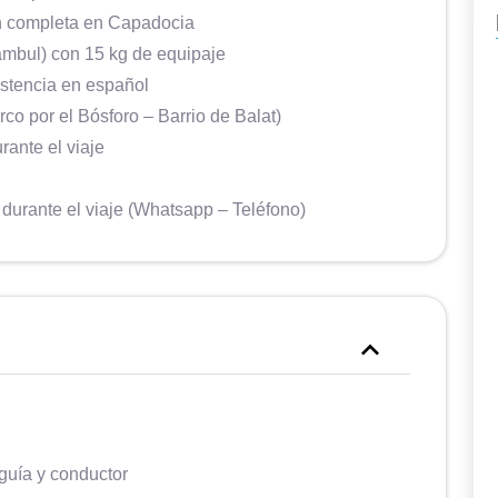
sitios arqueológicos y museos cierran
n completa en Capadocia
muy temprano, entre las 15 y las 16) y
ambul) con 15 kg de equipaje
siempre quedamos satisfechos.
istencia en español
o por el Bósforo – Barrio de Balat)
rante el viaje
 durante el viaje (Whatsapp – Teléfono)
 guía y conductor