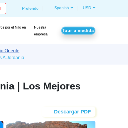
Spanish
USD
l
Preferido
os por el Nilo en
Nuestra
Tour a medida
o
empresa
io Oriente
s A Jordania
nia | Los Mejores
Descargar PDF