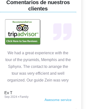
Comentarios de nuestros
clientes
We had a great experience with the
In 4 days w
tour of the pyramids, Memphis and the
Cairo. It 
Sphynx. The contact to arrange the
Medhat wa
tour was very efficient and well
prepared
organized. Our guide Zein was very
knowledgeable, kind and made the
Ev T
Luca P
tour very interesting. Thank you so
Sep 2024 • Family
Jun 2024 • Fam
Awesome service
much.