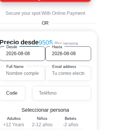
Secure your spot With Online Payment
OR
Precio desde
950$
/Por persona
Desde
Hasta
Full Name
Email address
Seleccionar persona
Adultos
Niños
Bebés
+12 Years
2-12 años
-2 años