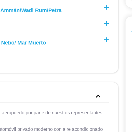
modificaciones al programa (durante el
de Ammán/Wadi Rum/Petra
mes de Ramadán, la mayoría de los
sitios arqueológicos y museos cierran
muy temprano, entre las 15 y las 16) y
siempre quedamos satisfechos.
 Nebo/ Mar Muerto
l aeropuerto por parte de nuestros representantes
automóvil privado moderno con aire acondicionado