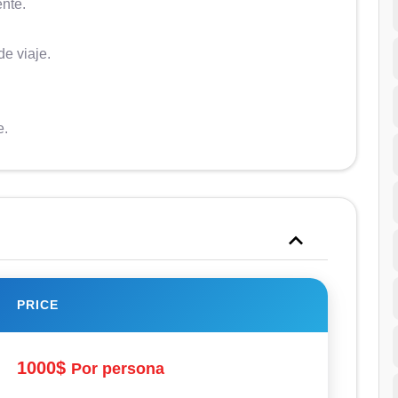
nte.
de viaje.
e.
PRICE
1000$
Por persona