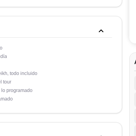
to
 día
ikh, todo incluido
l tour
n lo programado
ramado