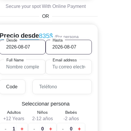
Secure your spot With Online Payment
OR
Precio desde
835$
/Por persona
Desde
Hasta
Full Name
Email address
Seleccionar persona
Adultos
Niños
Bebés
+12 Years
2-12 años
-2 años
-
+
-
+
-
+