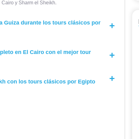
l Cairo y Sharm el Sheikh.
mes de Ramadán, la mayoría de los
sitios arqueológicos y museos cierran
 a Guiza durante los tours clásicos por
muy temprano, entre las 15 y las 16) y
siempre quedamos satisfechos.
leto en El Cairo con el mejor tour
kh con los tours clásicos por Egipto