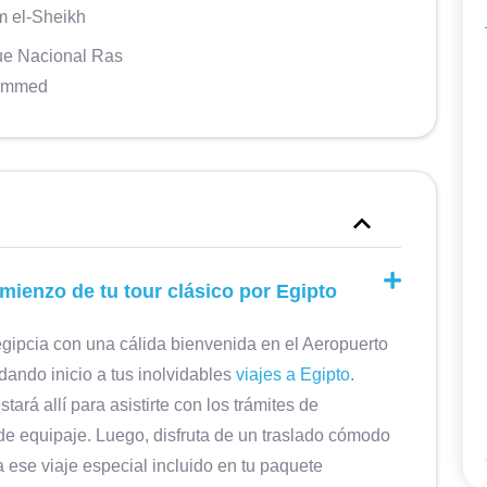
 el-Sheikh
e Nacional Ras
ammed
lissimo
Marzo de 2025 • Parejas Mi marido y
oghi da
yo lo pasamos genial. La agencia
l misto
organizó un itinerario a medida para
mienzo de tu tour clásico por Egipto
rt. Una
nosotros, con un alojamiento
ouh El
estupendo, excelentes guías en
gipcia con una cálida bienvenida en el Aeropuerto
ritosa
italiano, un servicio de transporte
 dando inicio a tus inolvidables
viajes a Egipto
.
Elisabetta M
e.
eficiente y asistencia en italiano
tará allí para asistirte con los trámites de
Agencia confiable y eficiente,
5
personal muy amable.
durante todo el viaje. Durante nuestra
 de equipaje. Luego, disfruta de un traslado cómodo
5
estancia, solicitamos algunas
ara ese viaje especial incluido en tu paquete
modificaciones al programa (durante el