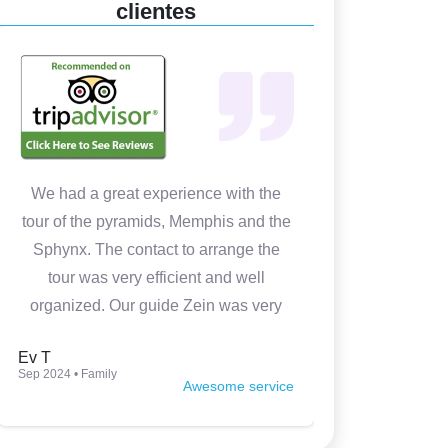
clientes
We had a great experience with the
In 4 days w
tour of the pyramids, Memphis and the
Cairo. It 
Sphynx. The contact to arrange the
Medhat wa
tour was very efficient and well
prepared
organized. Our guide Zein was very
knowledgeable, kind and made the
Ev T
Luca P
tour very interesting. Thank you so
Sep 2024 • Family
Jun 2024 • Fam
Awesome service
much.