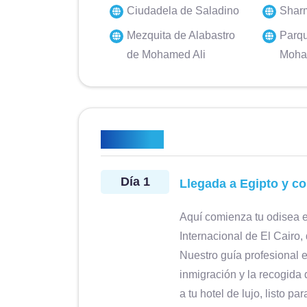
Ciudadela de Saladino
Sharm
Mezquita de Alabastro
Parqu
de Mohamed Ali
Moh
 professionale,
Mar 2025 • Friends Viaggio bel
Itinerario
ppassionata. Buona
anche se impegnativo. Visto lu
ale professionale,
rimanere a bocca aperta,bello i
Día 1
Llegada a Egipto y co
llente. Decisamente
tra navigazione sul Nilo e reso
l cliente. Buona
mega approvazione va a Mamd
Aquí comienza tu odisea e
ne e flessibilità.
Solh, guida preparatissima, spi
Internacional de El Cairo,
y
Teresa b. Modena, Italy
igliato.
non ci ha mai fatto annoiar
Nuestro guía profesional es
Magico Egitto
Excelente
Complimenti vivissimi.
inmigración y la recogida
a tu hotel de lujo, listo p