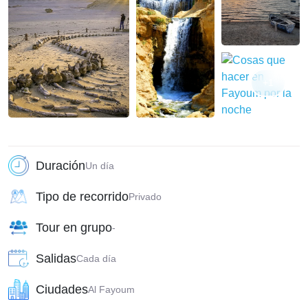
+1
Duración
Un día
Tipo de recorrido
Privado
Tour en grupo
-
Salidas
Cada día
Ciudades
Al Fayoum