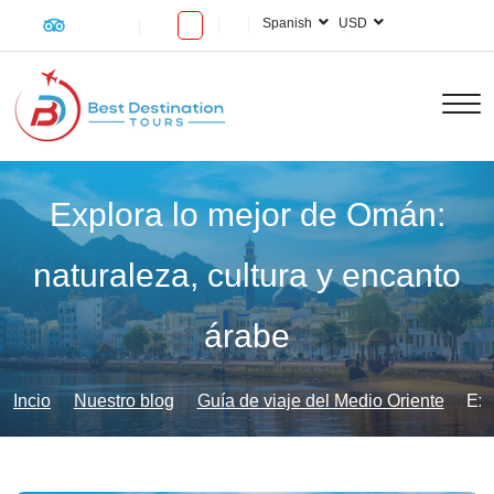
Spanish
USD
Explora lo mejor de Omán:
naturaleza, cultura y encanto
árabe
Incio
Nuestro blog
Guía de viaje del Medio Oriente
Exp