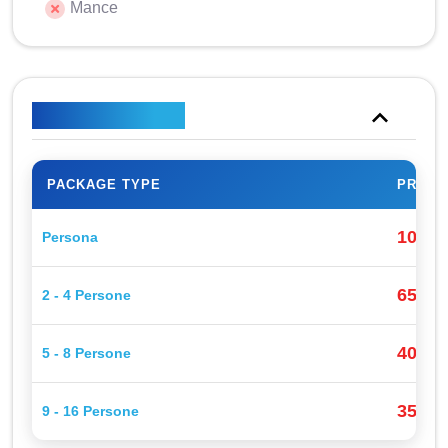
Mance
Piano tariffario
PACKAGE TYPE
PRICE
100$
Persona
65$
2 - 4 Persone
P
40$
5 - 8 Persone
P
35$
9 - 16 Persone
P