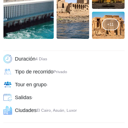
+11
Duración
4 Días
Tipo de recorrido
Privado
Tour en grupo
-
Salidas
-
Ciudades
El Cairo, Asuán, Luxor