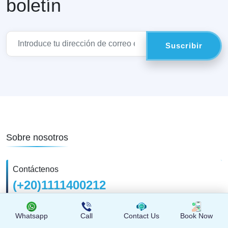
boletín
Sobre nosotros
Contáctenos
(+20)1111400212
Whatsapp
Call
Contact Us
Book Now
Envíanos a través de