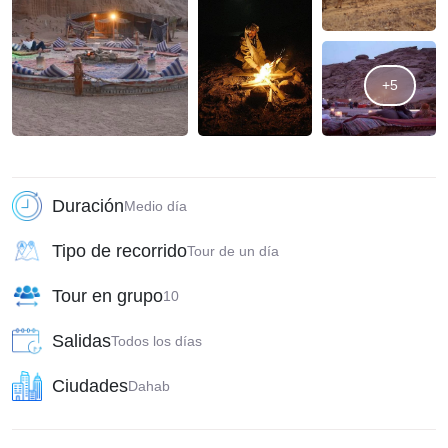
+5
Duración
Medio día
Tipo de recorrido
Tour de un día
Tour en grupo
10
Salidas
Todos los días
Ciudades
Dahab