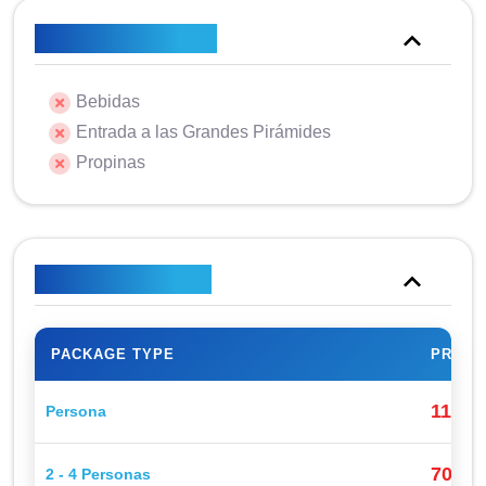
No está incluido
Bebidas
Entrada a las Grandes Pirámides
Propinas
Plan de precios
PACKAGE TYPE
PRICE
110$
Persona
70$
2 - 4 Personas
P