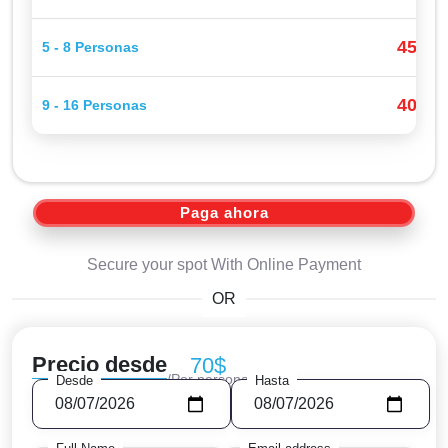
45$
5 - 8 Personas
P
40$
9 - 16 Personas
P
Paga ahora
Secure your spot With Online Payment
OR
Precio desde
70$
/Por persona
Desde
Hasta