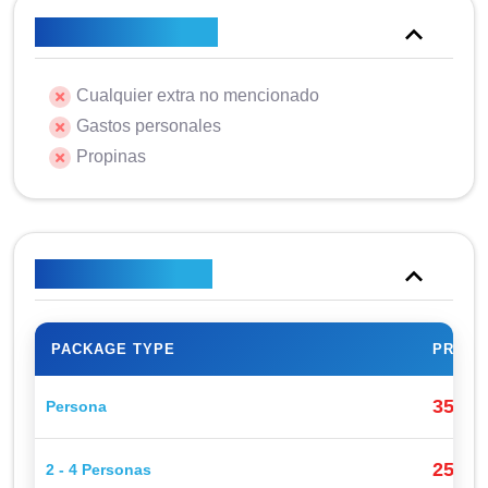
No está incluido
Cualquier extra no mencionado
Gastos personales
Propinas
Plan de precios
PACKAGE TYPE
PRICE
35$
Persona
P
25$
2 - 4 Personas
P