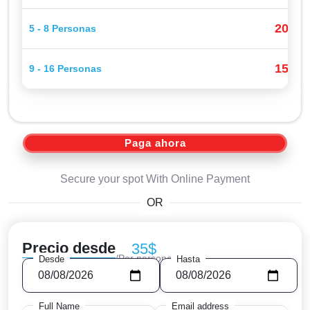
20$
5 - 8 Personas
P
15$
9 - 16 Personas
P
Paga ahora
Secure your spot With Online Payment
OR
Precio desde
35$
/Por persona
Desde
Hasta
Full Name
Email address