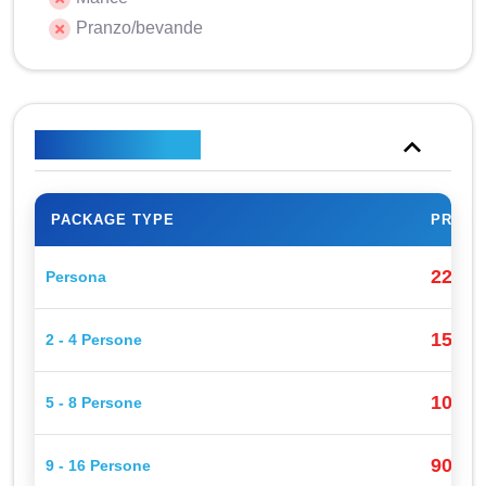
Pranzo/bevande
Piano tariffario
PACKAGE TYPE
PRICE
220$
Persona
155$
2 - 4 Persone
100$
5 - 8 Persone
90$
9 - 16 Persone
P