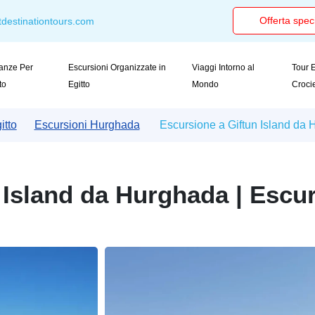
Offerta spec
destinationtours.com
anze Per
Escursioni Organizzate in
Viaggi Intorno al
Tour E
tto
Egitto
Mondo
Croci
itto
Escursioni Hurghada
Escursione a Giftun Island da 
 Island da Hurghada | Escu