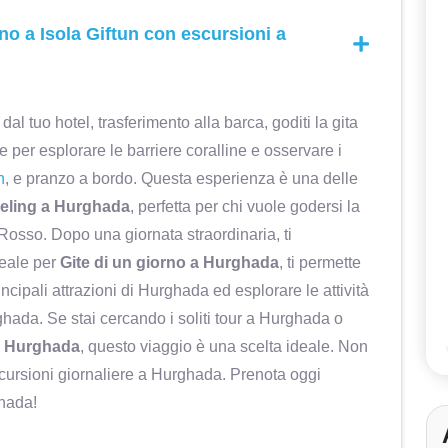
no a Isola Giftun con escursioni a
lissimo
Mar 2025 • Coppie Mio marito ed io ci
 dal tuo hotel, trasferimento alla barca, goditi la gita
oghi da
siamo divertiti moltissimo. L'agenzia
 per esplorare le barriere coralline e osservare i
l misto
ha organizzato un itinerario su misura
n
, e pranzo a bordo. Questa esperienza è una delle
rt. Una
per noi, offrendoci un'ottima
eling a Hurghada
, perfetta per chi vuole godersi la
ouh El
sistemazione, guide eccellenti in
Rosso. Dopo una giornata straordinaria, ti
ritosa
italiano, un servizio di trasporto
deale per
Gite di un giorno a Hurghada
, ti permette
Elisabetta M
e.
efficiente e assistenza in italiano per
incipali attrazioni di Hurghada ed esplorare le attività
Agenzia affidabile ed efficiente,
5
personale molto gentile
tutta la durata del viaggio. Durante il
ghada. Se stai cercando i soliti tour a Hurghada o
5
nostro soggiorno abbiamo richiesto
a Hurghada
, questo viaggio è una scelta ideale. Non
alcune aggiunte al programma
cursioni giornaliere a Hurghada. Prenota oggi
(durante il mese di Ramadan la
ghada!
maggior parte dei siti archeologici e