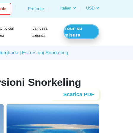
Italian
USD
iale
Preferite
Tour su
gitto con
La nostra
misura
era
azienda
Hurghada | Escursioni Snorkeling
rsioni Snorkeling
Scarica PDF