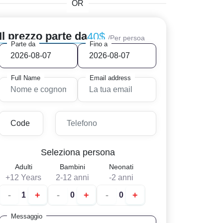
OR
Il prezzo parte da
40$
/Per persoa
Parte da
Fino a
Full Name
Email address
Seleziona persona
Adulti
Bambini
Neonati
+12 Years
2-12 anni
-2 anni
-
+
-
+
-
+
Messaggio