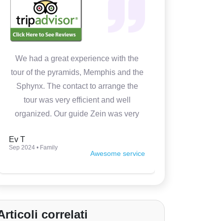
We had a great experience with the
In 4 days w
tour of the pyramids, Memphis and the
Cairo. It 
Sphynx. The contact to arrange the
Medhat wa
tour was very efficient and well
prepared
organized. Our guide Zein was very
knowledgeable, kind and made the
Ev T
Luca P
tour very interesting. Thank you so
Sep 2024 • Family
Jun 2024 • Fam
Awesome service
much.
Articoli correlati