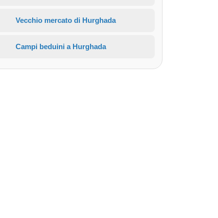
Vecchio mercato di Hurghada
Campi beduini a Hurghada