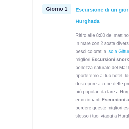
Giorno 1
Escursione di un gior
Hurghada
 professionale,
Mar 2025 • Friends Viaggio bel
Ritiro alle 8:00 del mattino
ppassionata. Buona
anche se impegnativo. Visto lu
in mare con 2 soste diverse
ale professionale,
rimanere a bocca aperta,bello i
pesci colorati a
Isola Giftu
llente. Decisamente
tra navigazione sul Nilo e reso
migliori
Escursioni snork
l cliente. Buona
mega approvazione va a Mamd
bellezza naturale del Mar 
ne e flessibilità.
Solh, guida preparatissima, spi
riporteremo al tuo hotel. I
y
Teresa b. Modena, Italy
igliato.
non ci ha mai fatto annoiar
di scoprire alcune delle pr
Magico Egitto
Eccellente
Complimenti vivissimi.
più popolari da fare a Hur
emozionanti
Escursioni 
perdere queste migliori es
stesso i tuoi viaggi a Hur