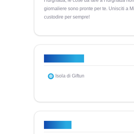
Hurghada, le cose da fare a Hurghada non 
giornaliere sono pronte per te. Unisciti a M
custodire per sempre!
Punti salienti
Isola di Giftun​​​​​​
Itinerario