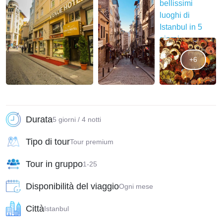
+6
Durata
5 giorni / 4 notti
Tipo di tour
Tour premium
Tour in gruppo
1-25
Disponibilità del viaggio
Ogni mese
Città
Istanbul