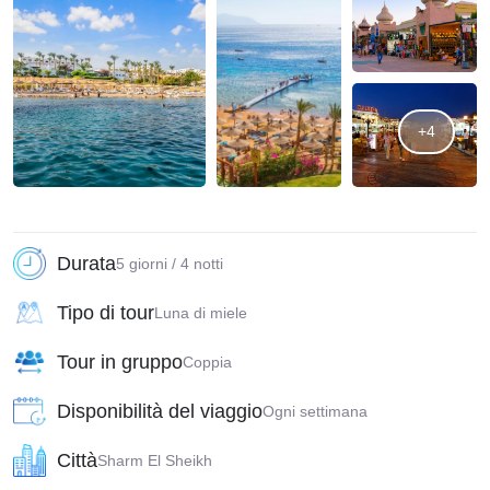
+4
Durata
5 giorni / 4 notti
Tipo di tour
Luna di miele
Tour in gruppo
Coppia
Disponibilità del viaggio
Ogni settimana
Città
Sharm El Sheikh