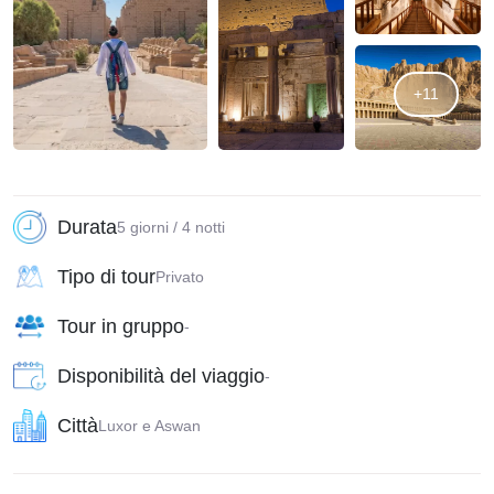
+11
Durata
5 giorni / 4 notti
Tipo di tour
Privato
Tour in gruppo
-
Disponibilità del viaggio
-
Città
Luxor e Aswan