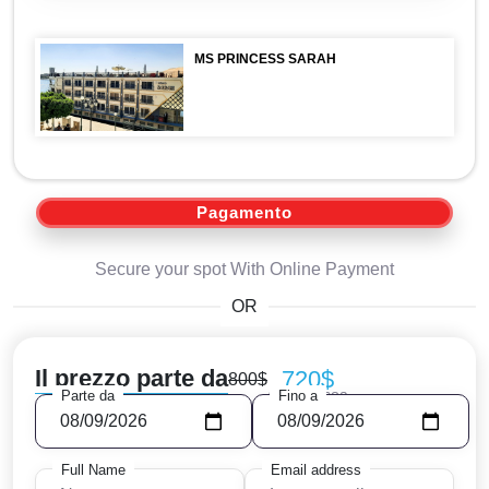
MS PRINCESS SARAH
Pagamento
Secure your spot With Online Payment
OR
Il prezzo parte da
720$
800$
/Per persoa
Parte da
Fino a
Full Name
Email address