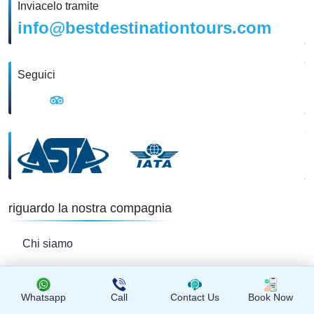
Inviacelo tramite
info@bestdestinationtours.com
Seguici
riguardo la nostra compagnia
Chi siamo
Termini e politiche
Whatsapp
Call
Contact Us
Book Now
FAQ