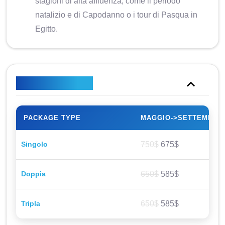
stagioni di alta affluenza, come il periodo
natalizio e di Capodanno o i tour di Pasqua in
Egitto.
Piano tariffario
PACKAGE TYPE
MAGGIO->SETTEMBRE
Singolo
750$
675$
Doppia
650$
585$
Tripla
650$
585$