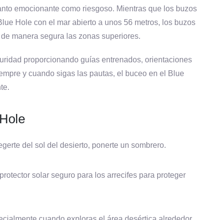
tanto emocionante como riesgoso. Mientras que los buzos
 Blue Hole con el mar abierto a unos 56 metros, los buzos
r de manera segura las zonas superiores.
guridad proporcionando guías entrenados, orientaciones
iempre y cuando sigas las pautas, el buceo en el Blue
te.
e Hole
egerte del sol del desierto, ponerte un sombrero.
protector solar seguro para los arrecifes para proteger
cialmente cuando exploras el área desértica alrededor