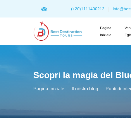
(+20)1111400212
info@best
Pagina
Vac
iniziale
Egi
Scopri la magia del Bl
Pagina iniziale
Il nostro blog
Punti di int