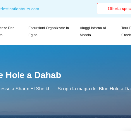
Offerta spec
destinationtours.com
anze Per
Escursioni Organizzate in
Viaggi Intorno al
Tour E
tto
Egitto
Mondo
Croci
ue Hole a Dahab
eresse a Sharm El Sheikh
Scopri la magia del Blue Hole a D