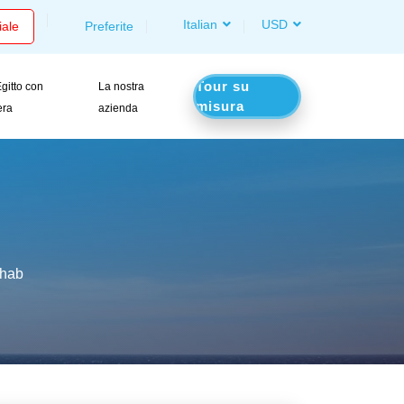
Italian
USD
iale
Preferite
Tour su
gitto con
La nostra
misura
era
azienda
ahab