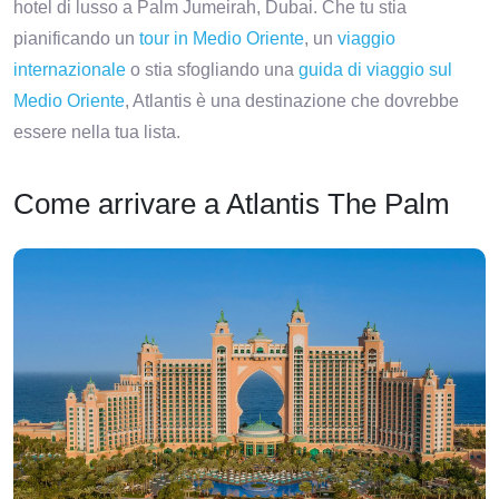
hotel di lusso a Palm Jumeirah, Dubai. Che tu stia
pianificando un
tour in Medio Oriente
, un
viaggio
internazionale
o stia sfogliando una
guida di viaggio sul
Medio Oriente
, Atlantis è una destinazione che dovrebbe
essere nella tua lista.
Come arrivare a Atlantis The Palm